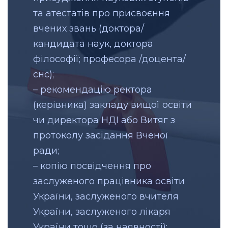
та атестатів про присвоєння
вчених звань (доктора/
кандидата наук, доктора
філософії; професора /доцента/
снс);
– рекомендацію ректора
(керівника) закладу вищої освіти
чи директора НДІ або Витяг з
протоколу засідання Вченої
ради;
– копію посвідчення про
заслуженого працівника освіти
України, заслуженого вчителя
України, заслуженого лікаря
України тощо (за наявності);