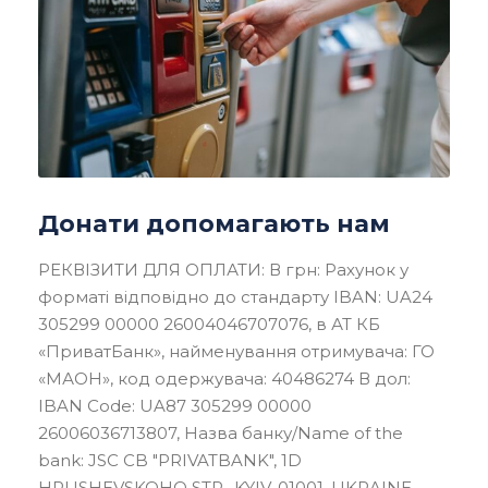
Донати допомагають нам
РЕКВІЗИТИ ДЛЯ ОПЛАТИ: В грн: Рахунок у
форматі відповідно до стандарту IBAN: UA24
305299 00000 26004046707076, в АТ КБ
«ПриватБанк», найменування отримувача: ГО
«МАОН», код одержувача: 40486274 В дол:
IBAN Code: UA87 305299 00000
26006036713807, Назва банку/Name of the
bank: JSC CB "PRIVATBANK", 1D
HRUSHEVSKOHO STR., KYIV, 01001, UKRAINE,