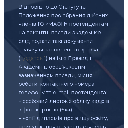
Відповідно до Статуту та
Положення про обрання дійсних
членів ГО «МАОН» претендентам
на вакантні посади академіків
слід подати такі документи:
– заяву встановленого зразка
(
додаток 1
) на ім’я Президії
Академії із обов’язковим
зазначенням посади, місця
роботи, контактного номера
телефону та е-mail претендента;
– особовий листок з обліку кадрів
з фотокарткою (6х4);
– копії дипломів про вищу освіту,
присудження наукових ступенів