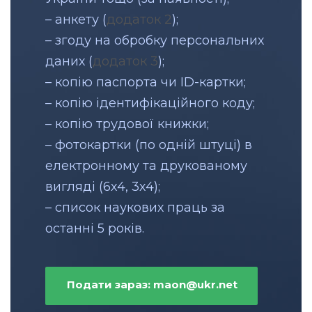
– анкету (
додаток 2
);
– згоду на обробку персональних
даних (
додаток 3
);
– копію паспорта чи ІD-картки;
– копію ідентифікаційного коду;
– копію трудової книжки;
– фотокартки (по одній штуці) в
електронному та друкованому
вигляді (6х4, 3х4);
– список наукових праць за
останні 5 років.
Подати зараз: maon@ukr.net