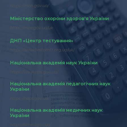
https://mon.gov.ua/
Міністерство охорони здоров'я України
https://moz.gov.ua/uk
ДНП «Центр тестування»
https://www.testcentr.org.ua/uk/
Національна академія наук України
https://www.nas.gov.ua/
Національна академія педагогічних наук
України
https://naps.gov.ua/
Національна академія медичних наук
України
https://amnu.gov.ua/